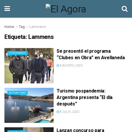
Home
Tag
Lammens
Etiqueta:
Lammens
Se presentó el programa
CONURBANO
“Clubes en Obra” en Avellaneda
8 AGOSTO, 2020
Turismo pospandemia:
ACTUALIDAD
Argentina presenta “El día
después”
8 JULIO, 2020
Lanzan concurso para