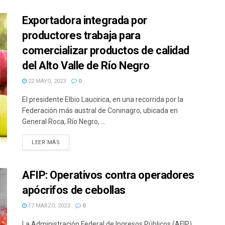
Exportadora integrada por
productores trabaja para
comercializar productos de calidad
del Alto Valle de Río Negro
22 MAYO, 2023
0
El presidente Elbio Laucirica, en una recorrida por la
Federación más austral de Coninagro, ubicada en
General Roca, Río Negro, ...
DETAILS
LEER MÁS
AFIP: Operativos contra operadores
apócrifos de cebollas
17 MARZO, 2023
0
La Administración Federal de Ingresos Públicos (AFIP)