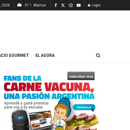
7, 2026
31
Álamos
Login
°C
ACIO GOURMET
EL AGORA