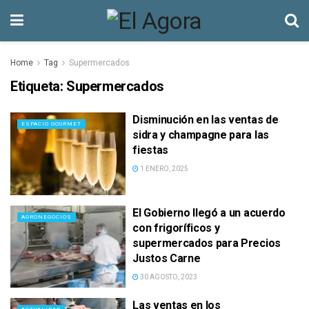
Home
Tag
Supermercados
Etiqueta:
Supermercados
Disminución en las ventas de
ESPACIO GOURMET
sidra y champagne para las
fiestas
1 ENERO, 2025
El Gobierno llegó a un acuerdo
AGRONEGOCIOS
con frigoríficos y
supermercados para Precios
Justos Carne
30 AGOSTO, 2023
Las ventas en los