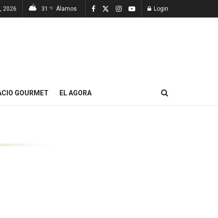
7, 2026
31
Álamos
Login
°C
ACIO GOURMET
EL AGORA