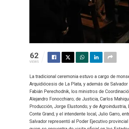
62
VIEWS
La tradicional ceremonia estuvo a cargo de mons
Arquidiócesis de La Plata, y además de Salvador p
Fabián Perechodnik, los ministros de Coordinación
Alejandro Fonocchiaro; de Justicia, Carlos Mahiq
Producción, Jorge Elustondo; y de Agroindustria, 
Conte Grand; y el intendente local, Julio Garro, en
Salvador representó al Poder Ejecutivo provincia
quien se encuentra de visita oficial en los Estado