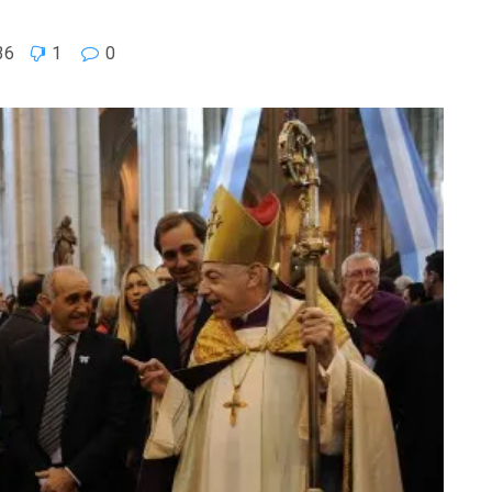
36
1
0