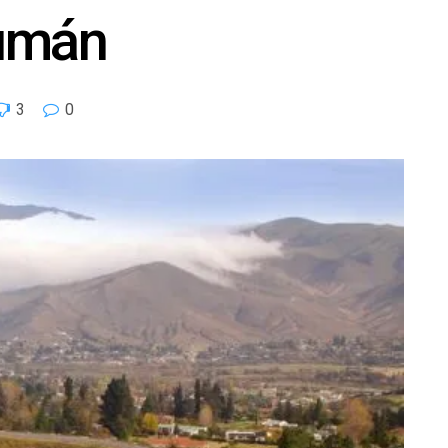
cumán
3
0