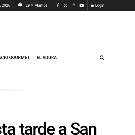
7, 2026
29
Álamos
Login
°C
ACIO GOURMET
EL AGORA
ta tarde a San