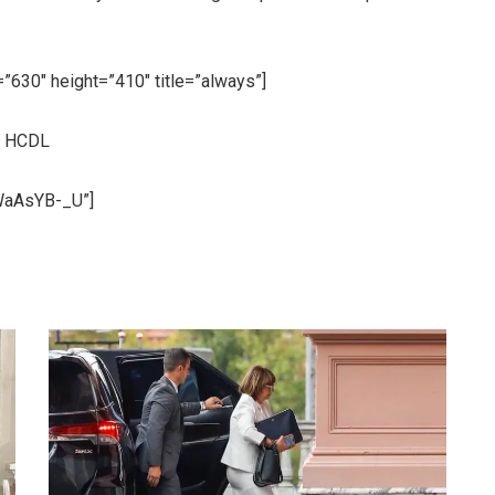
”630″ height=”410″ title=”always”]
l HCDL
WaAsYB-_U”]