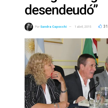
desendeudó”
31
Por
Sandra Capocchi
1 abril, 2015