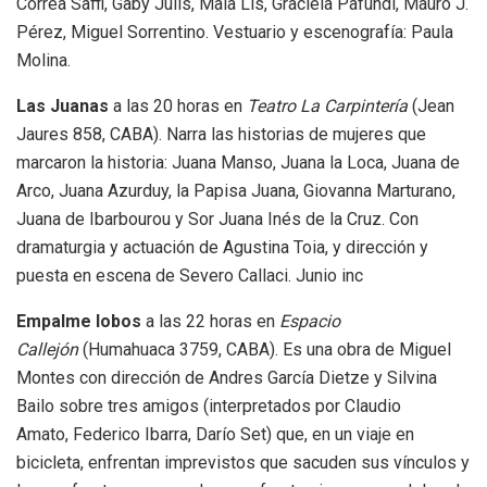
Correa Saffi, Gaby Julis, Maia Lis, Graciela Pafundi, Mauro J.
Pérez, Miguel Sorrentino. Vestuario y escenografía: Paula
Molina.
Las Juanas
a las 20 horas en
Teatro La Carpintería
(Jean
Jaures 858, CABA). Narra las historias de mujeres que
marcaron la historia: Juana Manso, Juana la Loca, Juana de
Arco, Juana Azurduy, la Papisa Juana, Giovanna Marturano,
Juana de Ibarbourou y Sor Juana Inés de la Cruz. Con
dramaturgia y actuación de Agustina Toia, y dirección y
puesta en escena de Severo Callaci. Junio inc
Empalme lobos
a las 22 horas en
Espacio
Callejón
(Humahuaca 3759, CABA). Es una obra de Miguel
Montes con dirección de Andres García Dietze y Silvina
Bailo sobre tres amigos (interpretados por Claudio
Amato, Federico Ibarra, Darío Set) que, en un viaje en
bicicleta, enfrentan imprevistos que sacuden sus vínculos y