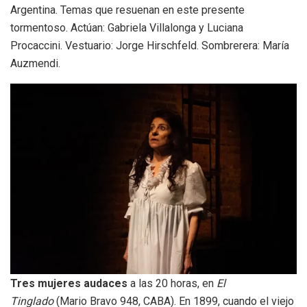
Argentina. Temas que resuenan en este presente
tormentoso. Actúan: Gabriela Villalonga y Luciana
Procaccini. Vestuario: Jorge Hirschfeld. Sombrerera: María
Auzmendi.
Tres mujeres audaces
a las 20 horas, en
El
Tinglado
(Mario Bravo 948, CABA). En 1899, cuando el viejo