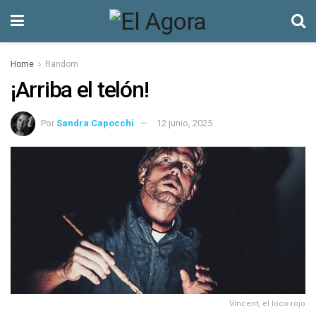
Home
Random
¡Arriba el telón!
Por
Sandra Capocchi
12 junio, 2025
Vincent, el loco rojo