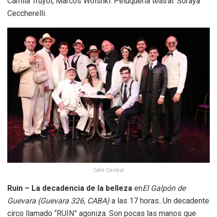
Camila Truyol, Marcos Woisnki. Peluquería teatral: Soraya
Ceccherelli.
Café Central
Ruin – La decadencia de la belleza
en
El Galpón de
Guevara (Guevara 326, CABA)
a las 17 horas
.
Un decadente
circo llamado “RUIN” agoniza. Son pocas las manos que