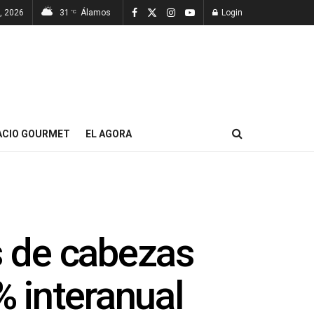
7, 2026
31
Álamos
Login
°C
ACIO GOURMET
EL AGORA
s de cabezas
 interanual