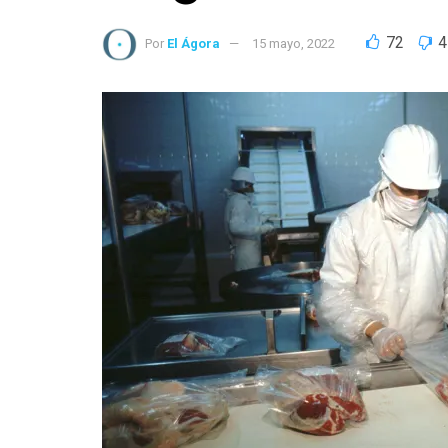
72
4
Por
El Ágora
15 mayo, 2022