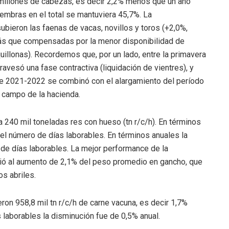
 millones de cabezas, es decir 2,2% menos que un año
hembras en el total se mantuviera 45,7%. La
bieron las faenas de vacas, novillos y toros (+2,0%,
más que compensadas por la menor disponibilidad de
quillonas). Recordemos que, por un lado, entre la primavera
vesó una fase contractiva (liquidación de vientres), y
s de 2021-2022 se combinó con el alargamiento del período
a campo de la hacienda.
a 240 mil toneladas res con hueso (tn r/c/h). En términos
l número de días laborables. En términos anuales la
 de días laborables. La mejor performance de la
bió al aumento de 2,1% del peso promedio en gancho, que
os abriles.
on 958,8 mil tn r/c/h de carne vacuna, es decir 1,7%
s laborables la disminución fue de 0,5% anual.