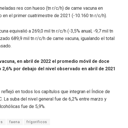
neladas res con hueso (tn r/c/h) de carne vacuna en
o en el primer cuatrimestre de 2021 (-10.160 tn r/c/h).
a equivalió a 269,0 mil tn r/c/h (-3,5% anual; -9,7 mil tn
izado 689,9 mil tn r/c/h de carne vacuna, igualando el total
asado.
acuna, en abril de 2022 el promedio móvil de doce
2,6% por debajo del nivel observado en abril de 2021
 reflejó en todos los capítulos que integran el Índice de
. La suba del nivel general fue de 6,2% entre marzo y
lcohólicas fue de 5,9%.
es
faena
frígorificos