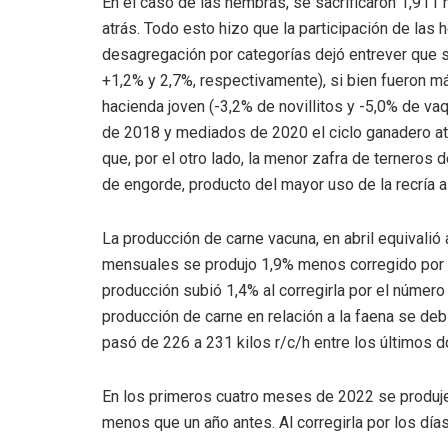
En el caso de las hembras, se sacrificaron 1,911
atrás. Todo esto hizo que la participación de las 
desagregación por categorías dejó entrever que su
+1,2% y 2,7%, respectivamente), si bien fueron 
hacienda joven (-3,2% de novillitos y -5,0% de va
de 2018 y mediados de 2020 el ciclo ganadero atra
que, por el otro lado, la menor zafra de ternero
de engorde, producto del mayor uso de la recría 
La producción de carne vacuna, en abril equivalió 
mensuales se produjo 1,9% menos corregido por e
producción subió 1,4% al corregirla por el número
producción de carne en relación a la faena se de
pasó de 226 a 231 kilos r/c/h entre los últimos d
En los primeros cuatro meses de 2022 se produjer
menos que un año antes. Al corregirla por los día