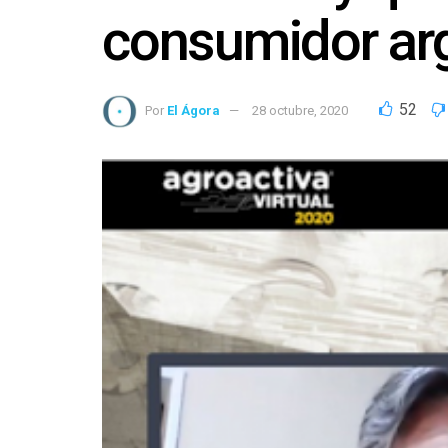
consumidor ar
52
Por
El Ágora
28 octubre, 2020