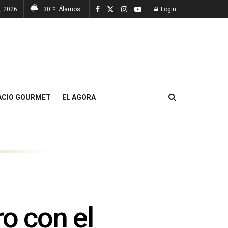
, 2026
30
Álamos
Login
°C
ACIO GOURMET
EL AGORA
o con el