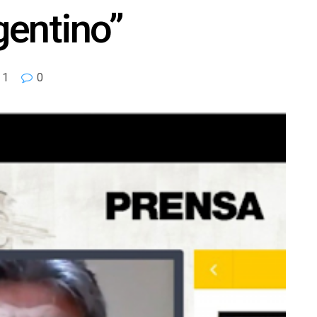
gentino”
1
0