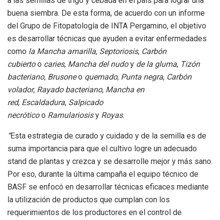
a las semillas de trigo y cebada en el país para lograr una
buena siembra. De esta forma, de acuerdo con un informe
del Grupo de Fitopatología de INTA Pergamino, el objetivo
es desarrollar técnicas que ayuden a evitar enfermedades
como
la Mancha amarilla
,
Septoriosis
,
Carbón
cubierto
o
caries
,
Mancha del nudo
y
de la gluma
,
Tizón
bacteriano
,
Brusone
o
quemado
,
Punta negra
,
Carbón
volador
,
Rayado bacteriano
,
Mancha en
red
,
Escaldadura
,
Salpicado
necrótico
o
Ramulariosis
y
Royas
.
“
Esta estrategia de curado y cuidado y de la semilla es de
suma importancia para que el cultivo logre un adecuado
stand de plantas y crezca y se desarrolle mejor y más sano.
Por eso, durante la última campaña el equipo técnico de
BASF se enfocó en desarrollar técnicas eficaces mediante
la utilización de productos que cumplan con los
requerimientos de los productores en el control de