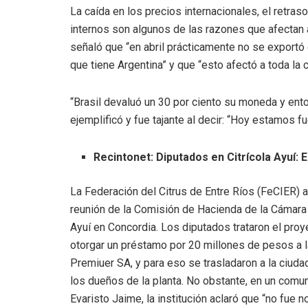
La caída en los precios internacionales, el retras
internos son algunos de las razones que afectan al
señaló que “en abril prácticamente no se exportó 
que tiene Argentina” y que “esto afectó a toda la 
“Brasil devaluó un 30 por ciento su moneda y en
ejemplificó y fue tajante al decir: “Hoy estamos f
Recintonet: Diputados en Citrícola Ayuí: 
La Federación del Citrus de Entre Ríos (FeCIER) a
reunión de la Comisión de Hacienda de la Cámara B
Ayuí en Concordia. Los diputados trataron el proy
otorgar un préstamo por 20 millones de pesos a la
Premiuer SA, y para eso se trasladaron a la ciuda
los dueños de la planta. No obstante, en un comun
Evaristo Jaime, la institución aclaró que “no fue no