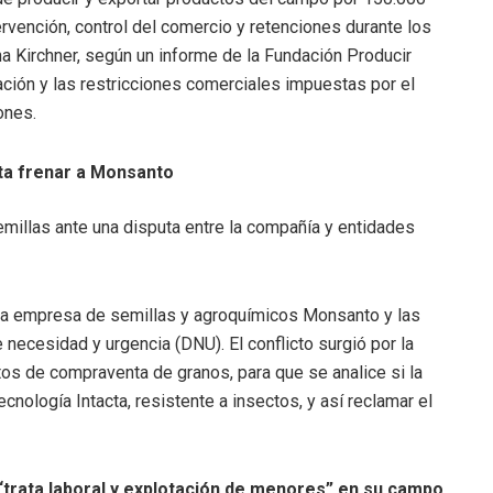
ervención, control del comercio y retenciones durante los
a Kirchner, según un informe de la Fundación Producir
ión y las restricciones comerciales impuestas por el
ones.
nta frenar a Monsanto
emillas ante una disputa entre la compañía y entidades
re la empresa de semillas y agroquímicos Monsanto y las
 necesidad y urgencia (DNU). El conflicto surgió por la
os de compraventa de granos, para que se analice si la
nología Intacta, resistente a insectos, y así reclamar el
 “trata laboral y explotación de menores” en su campo