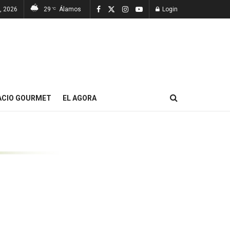
, 2026
29
Álamos
Login
°C
ACIO GOURMET
EL AGORA