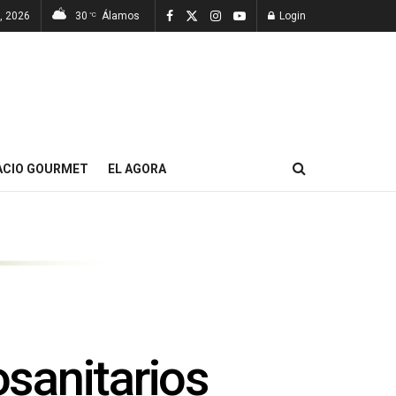
, 2026
30
Álamos
Login
°C
ACIO GOURMET
EL AGORA
sanitarios