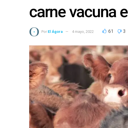
carne vacuna e
61
3
Por
El Ágora
4 mayo, 2022