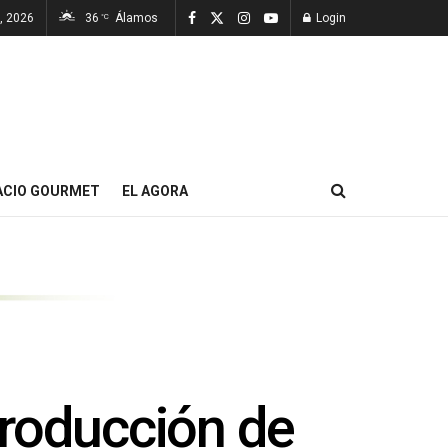
, 2026
36
Álamos
Login
°C
ACIO GOURMET
EL AGORA
producción de