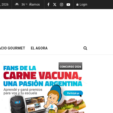
7, 2026
36
Álamos
Login
°C
ACIO GOURMET
EL AGORA