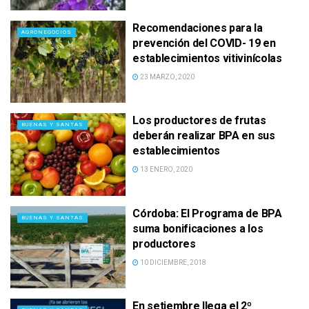
Recomendaciones para la
AGRONEGOCIOS
prevención del COVID- 19 en
establecimientos vitivinícolas
23 MARZO, 2020
Los productores de frutas
BUENAS Y SANTAS
deberán realizar BPA en sus
establecimientos
13 ENERO, 2020
Córdoba: El Programa de BPA
BUENAS Y SANTAS
suma bonificaciones a los
productores
10 DICIEMBRE, 2018
En setiembre llega el 2º