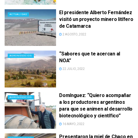
El presidente Alberto Fernández
ACTUALIDAD
visitó un proyecto minero litífero
de Catamarca
2 AGOSTO, 2022
“Sabores que te acercan al
AGRONEGOCIOS
NOA”
22 JULIO, 2022
Domínguez: “Quiero acompañar
AGRONEGOCIOS
a los productores argentinos
para que se animen al desarrollo
biotecnológico y científico”
16 MAYO, 2022
Presentaron la miel de Chaco en