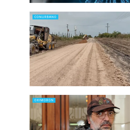
CONURBANO
OXIMORON