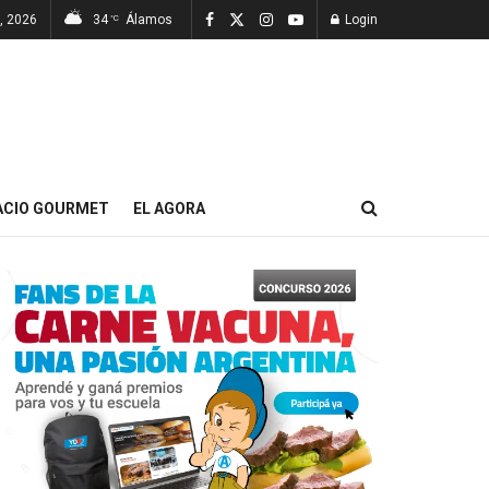
7, 2026
34
Álamos
Login
°C
ACIO GOURMET
EL AGORA