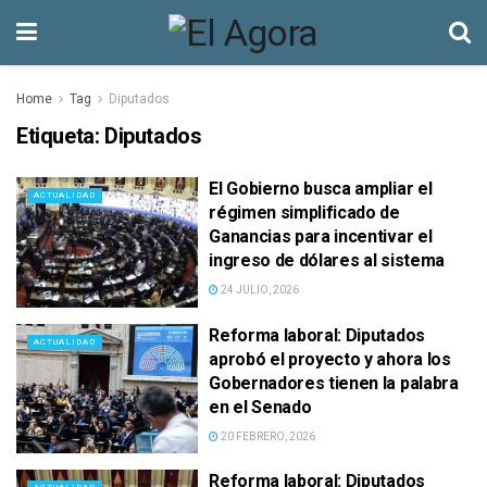
Home
Tag
Diputados
Etiqueta:
Diputados
El Gobierno busca ampliar el
ACTUALIDAD
régimen simplificado de
Ganancias para incentivar el
ingreso de dólares al sistema
24 JULIO, 2026
Reforma laboral: Diputados
ACTUALIDAD
aprobó el proyecto y ahora los
Gobernadores tienen la palabra
en el Senado
20 FEBRERO, 2026
Reforma laboral: Diputados