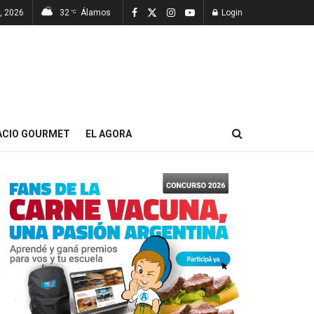
, 2026
32
Álamos
Login
°C
ACIO GOURMET
EL AGORA