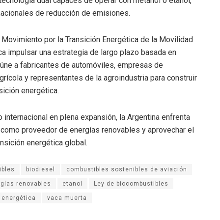
cnología dual capaces de operar con metanol o etanol,
nacionales de reducción de emisiones.
Movimiento por la Transición Energética de la Movilidad
sca impulsar una estrategia de largo plazo basada en
eúne a fabricantes de automóviles, empresas de
agrícola y representantes de la agroindustria para construir
ición energética.
internacional en plena expansión, la Argentina enfrenta
n como proveedor de energías renovables y aprovechar el
ansición energética global.
ibles
biodiesel
combustibles sostenibles de aviación
gías renovables
etanol
Ley de biocombustibles
 energética
vaca muerta