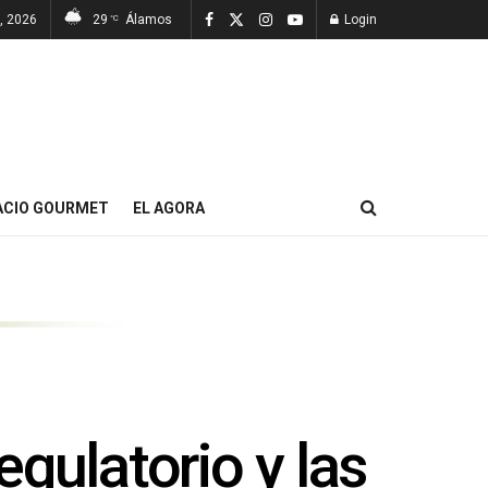
7, 2026
29
Álamos
Login
°C
ACIO GOURMET
EL AGORA
gulatorio y las