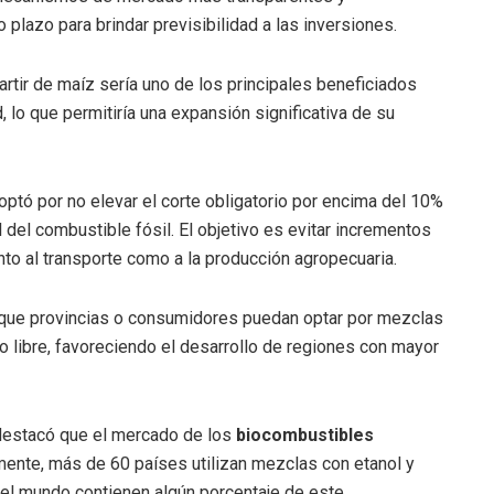
o plazo para brindar previsibilidad a las inversiones.
rtir de maíz sería uno de los principales beneficiados
lo que permitiría una expansión significativa de su
 optó por no elevar el corte obligatorio por encima del 10%
 del combustible fósil. El objetivo es evitar incrementos
anto al transporte como a la producción agropecuaria.
e que provincias o consumidores puedan optar por mezclas
o libre, favoreciendo el desarrollo de regiones con mayor
 destacó que el mercado de los
biocombustibles
lmente, más de 60 países utilizan mezclas con etanol y
 el mundo contienen algún porcentaje de este