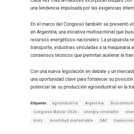
Cada vez más armadores incorporan buques con te
una tendencia impulsada por las exigencias inter
En el marco del Congreso también se presentó el 
en Argentina, una iniciativa multisectorial que bu
recursos energéticos nacionales. La propuesta r
transporte, industrias vinculadas a la maquinaria 
consensos técnicos que permitan acelerar la trans
Con una nueva legislación en debate y un mercado 
una oportunidad clave para fortalecer su posició
potencial de su producción agroindustrial en la tr
Etiquetas:
agroindustria
Argentina
Biocombust
Congreso Maizar 2026
energía renovable
ener
maìz
movilidad sustentable
SAF
transición