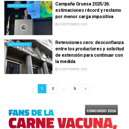
Campaña Gruesa 2025/26:
AGRONEGOCIOS
estimaciones récord y reclamo
por menor carga impositiva
30 SEPTIEMBRE, 2025
Retenciones cero: desconfianza
AGRONEGOCIOS
entre los productores y solicitud
de extensión para continuar con
la medida
25 SEPTIEMBRE, 2025
1
2
…
5