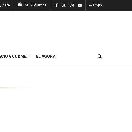
7, 2026
30
Álamos
Login
°C
ACIO GOURMET
EL AGORA