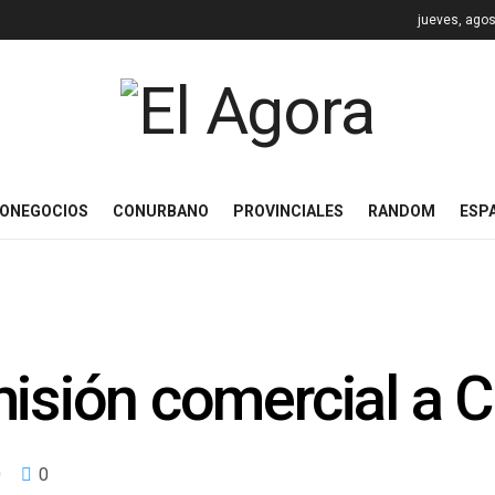
jueves, agos
ONEGOCIOS
CONURBANO
PROVINCIALES
RANDOM
ESP
misión comercial a 
0
0