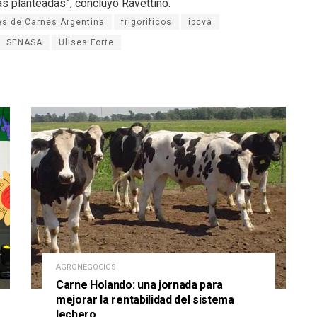
as planteadas”, concluyó Ravettino.
es de Carnes Argentina
frígorificos
ipcva
SENASA
Ulises Forte
AGRONEGOCIOS
Carne Holando: una jornada para
mejorar la rentabilidad del sistema
lechero