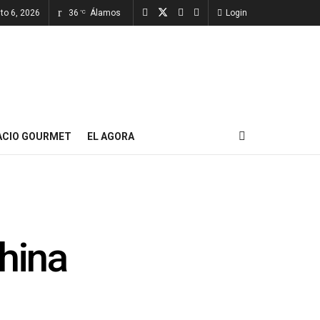
to 6, 2026
36
Álamos
Login
°C
ACIO GOURMET
EL AGORA
China