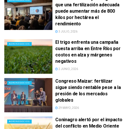
AGRONEGOCIOS
que una fertilización adecuada
puede aumentar más de 800
kilos por hectárea el
rendimiento
3 JULIO, 2026
El trigo enfrenta una campaña
AGRONEGOCIOS
cuesta arriba en Entre Ríos por
costos en alza y márgenes
negativos
2 JUNIO, 2026
Congreso Maizar: fertilizar
AGRONEGOCIOS
sigue siendo rentable pese a la
presión de los mercados
globales
29 MAYO, 2026
Coninagro alertó por el impacto
AGRONEGOCIOS
del conflicto en Medio Oriente