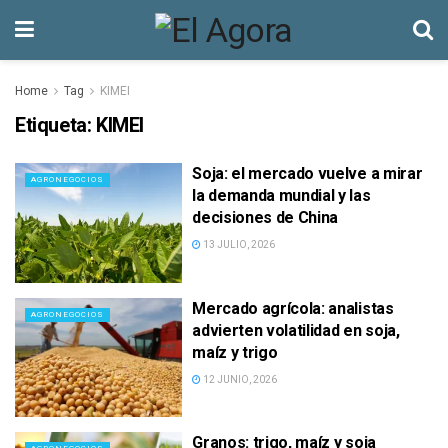
Home
Tag
KIMEI
Etiqueta:
KIMEI
Soja: el mercado vuelve a mirar
AGRONEGOCIOS
la demanda mundial y las
decisiones de China
13 JULIO, 2026
Mercado agrícola: analistas
AGRONEGOCIOS
advierten volatilidad en soja,
maíz y trigo
12 JUNIO, 2026
Granos: trigo, maíz y soja