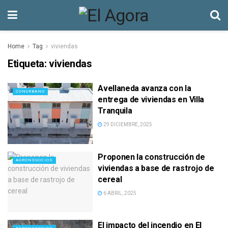
Home
Tag
viviendas
Etiqueta:
viviendas
Avellaneda avanza con la
CONURBANO
entrega de viviendas en Villa
Tranquila
29 DICIEMBRE, 2025
Proponen la construcción de
AGRONEGOCIOS
viviendas a base de rastrojo de
cereal
6 ABRIL, 2025
El impacto del incendio en El