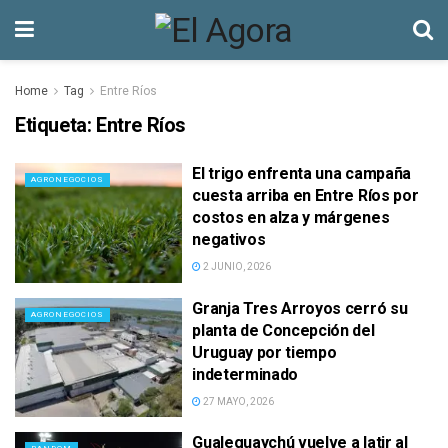
Home
Tag
Entre Ríos
Etiqueta:
Entre Ríos
El trigo enfrenta una campaña
AGRONEGOCIOS
cuesta arriba en Entre Ríos por
costos en alza y márgenes
negativos
2 JUNIO, 2026
Granja Tres Arroyos cerró su
AGRONEGOCIOS
planta de Concepción del
Uruguay por tiempo
indeterminado
27 MAYO, 2026
Gualeguaychú vuelve a latir al