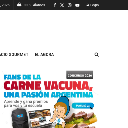
, 2026
33
Álamos
Login
°C
ACIO GOURMET
EL AGORA