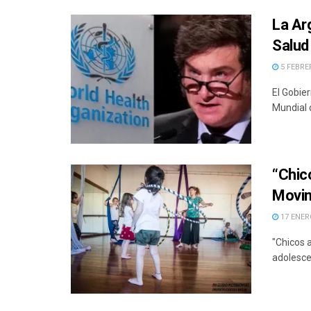
La Ar
Salud
5 FEBRER
El Gobie
Mundial d
“Chic
Movi
17 ENERO
"Chicos a
adolesce