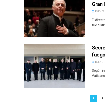
Gran C
15 ENERO
El direct
fue disti
Secre
fuego
15 ENERO
Según in
Vaticano,
1
2