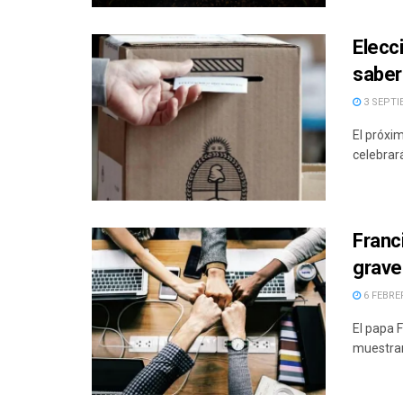
Elecc
saber
3 SEPTI
El próxi
celebrará
Franc
grave
6 FEBRER
El papa 
muestran