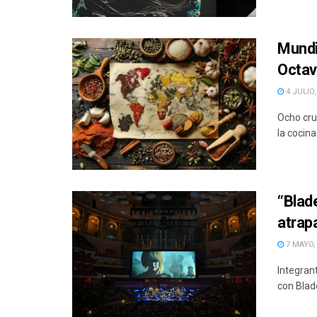
Mundi
Octav
4 JULIO,
Ocho cru
la cocina
“Blad
atrapa
7 MAYO,
Integran
con Blade