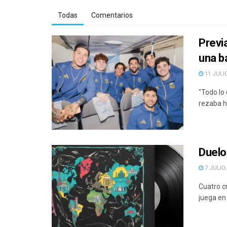
Todas
Comentarios
Previ
una b
11 JULIO
"Todo lo 
rezaba h
Duelo 
7 JULIO,
Cuatro c
juega en 