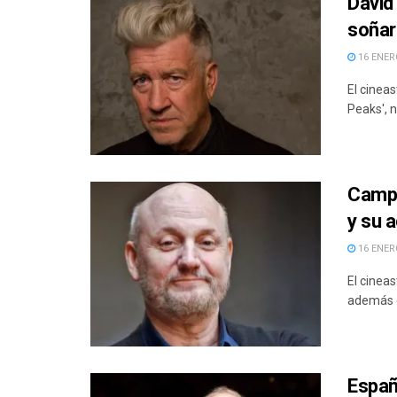
David 
soñar
16 ENERO
El cineas
Peaks', n
Campa
y su 
16 ENERO
El cineas
además d
Españ