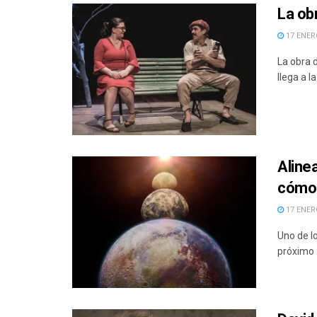
La ob
17 ENERO
La obra 
llega a l
Aline
cómo 
17 ENERO
Uno de l
próximo 