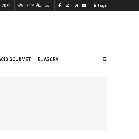
7, 2026
36
Álamos
Login
°C
ACIO GOURMET
EL AGORA