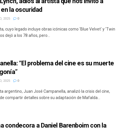
Lynch, adiós al artista que nos invitó a
 en la oscuridad
, 2025
0
ta, cuyo legado incluye obras icónicas como 'Blue Velvet' y 'Twin
os dejó a los 78 años, pero...
nella: “El problema del cine es su muerte
agonía”
, 2025
0
ta argentino, Juan José Campanella, analizó la crisis del cine,
e compartir detalles sobre su adaptación de Mafalda...
a condecora a Daniel Barenboim con la